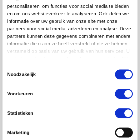
personaliseren, om functies voor social media te bieden
en om ons websiteverkeer te analyseren. Ook delen we
informatie over uw gebruik van onze site met onze
partners voor social media, adverteren en analyse. Deze
partners kunnen deze gegevens combineren met andere
informatie die u aan ze heeft verstrekt of die ze hebben
verzameld op basis van uw gebruik van hun services. U
gaat akkoord met onze cookies als u onze website blijft
gebruiken.
Toestemmingsselectie
Noodzakelijk
Voorkeuren
Statistieken
Marketing