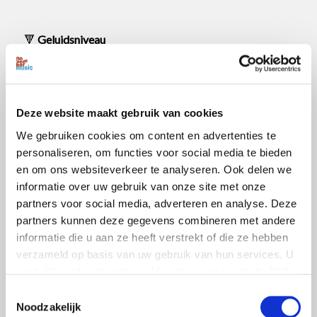
🔻
Geluidsniveau
Iedereen ervaart geluid anders. Voor sommigen kan het
concert te luid zijn, voor anderen niet luid genoeg. Wij
zorgen dat het audiovolume nooit boven de wettelijke
limieten uitkomt. Daarnaast verstrekken wij kosteloos
Deze website maakt gebruik van cookies
oordoppen op onze festivallocaties, zodat je zelf kunt
We gebruiken cookies om content en advertenties te
bepalen wat prettig voor jou is.
personaliseren, om functies voor social media te bieden
en om ons websiteverkeer te analyseren. Ook delen we
informatie over uw gebruik van onze site met onze
partners voor social media, adverteren en analyse. Deze
🔻
Smalle beurs
partners kunnen deze gegevens combineren met andere
Voor mensen met een beperkt budget bieden we een
informatie die u aan ze heeft verstrekt of die ze hebben
toegankelijk aanbod. Wil je hier gebruik van maken?
verzameld op basis van uw gebruik van hun services. U
Neem gerust contact op met onze festivalleiding voor
gaat akkoord met onze cookies als u onze website blijft
een bezoek op maat. Iedereen verdient het om volop te
gebruiken.
Toestemmingsselectie
genieten van kunst en muziek.
Noodzakelijk