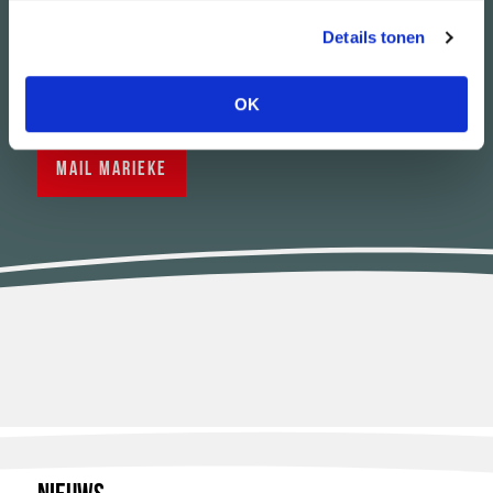
Details tonen
Artistiek directeur November Music
marieke@novembermusic.net
OK
Mail Marieke