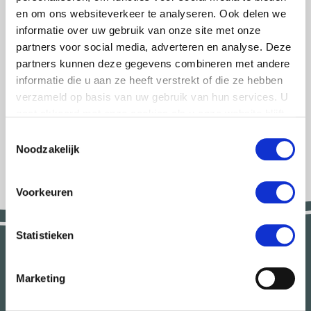
met belastingvoordeel. Via onze eigen ANBigift-pagina
en om ons websiteverkeer te analyseren. Ook delen we
bereken je eenvoudig wat jouw gift netto kost en welk
informatie over uw gebruik van onze site met onze
voordeel je hebt.
partners voor social media, adverteren en analyse. Deze
partners kunnen deze gegevens combineren met andere
→ Probeer de rekentool via
anbigift.nl/novembermusic
informatie die u aan ze heeft verstrekt of die ze hebben
en ontdek hoe je met een relatief klein bedrag een groot
verzameld op basis van uw gebruik van hun services. U
verschil kunt maken voor de toekomst van muziek.
gaat akkoord met onze cookies als u onze website blijft
gebruiken.
Toestemmingsselectie
Noodzakelijk
Doneer
Voorkeuren
Statistieken
Contact
Marketing
Marieke Hopman