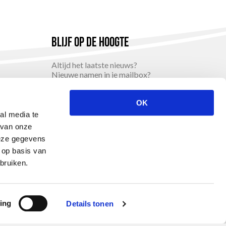
Blijf op de hoogte
Altijd het laatste nieuws?
Nieuwe namen in je mailbox?
Schrijf mij in
OK
al media te
 van onze
deze gegevens
 op basis van
bruiken.
Website by
The Cre8ion.Lab
Steun ons
ing
Details tonen