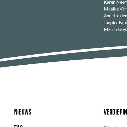
Karen Neerv
Maaike Ver
Annette den 
Janpier Bran
Marco Goyae
Nieuws
Verdiepin