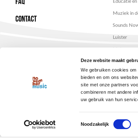
FAQ
Educatie en 
Muziek in d
Contact
Sounds No
Luister
Makers
Deze website maakt gebru
Publicaties
We gebruiken cookies om c
bieden en om ons websitev
site met onze partners vo
combineren met andere inf
uw gebruik van hun service
© November Music
-
Privacystatement
-
Cookies
Toestemmingsselectie
Noodzakelijk