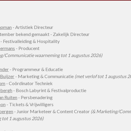
opman
- Artistiek Directeur
tember bekend gemaakt - Zakelijk Directeur
- Festivalleiding & Hospitality
mermans
- Producent
ng/Communicatie waarneming tot 1 augustus 2026)
nder
- Programmeur & Educatie
Buijzer
- Marketing & Communicatie
(met verlof tot 1 augustus 
lom
- Coördinator Techniek
ebergh
- Bosch Labyrint & Festivalproductie
an Ruiten
- Persbenadering
oon
- Tickets & Vrijwilligers
bergen
- Junior Marketeer & Content Creator
(& Marketing/Comm
tot 1 augustus 2026)