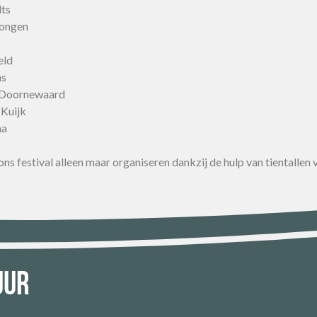
dts
Dongen
eld
ns
 Doornewaard
 Kuijk
ma
ns festival alleen maar organiseren dankzij de hulp van tientallen vr
uur