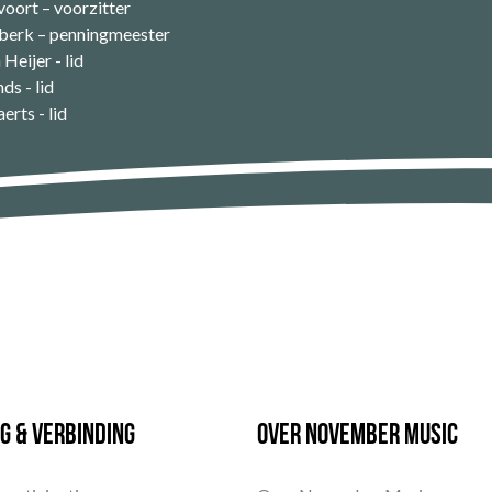
oort – voorzitter
berk – penningmeester
Heijer - lid
ds - lid
rts - lid
g & Verbinding
Over November Music