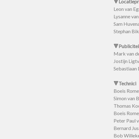
🔻Locatiepr
Leon van E
Lysanne van
Sam Huvena
Stephan Bi
🔻Publicitei
Mark van de
Jostijn Ligt
Sebastiaan 
🔻Technici
Boeis Rom
Simon van 
Thomas Ko
Boeis Rom
Peter Paul 
Bernard Jus
Bob Willek