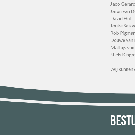
Jaco Gerar
Jaron van 
David Hol
Jouke Seisv
Rob Pigma
Douwe van
Mathijs van
Niels King
Wij kunnen o
Best