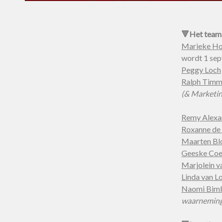
🔻Het team
Marieke H
wordt 1 sep
Peggy Loch
Ralph Tim
(& Marketi
Remy Alexa
Roxanne de 
Maarten B
Geeske Co
Marjolein v
Linda van L
Naomi Bim
waarneming 