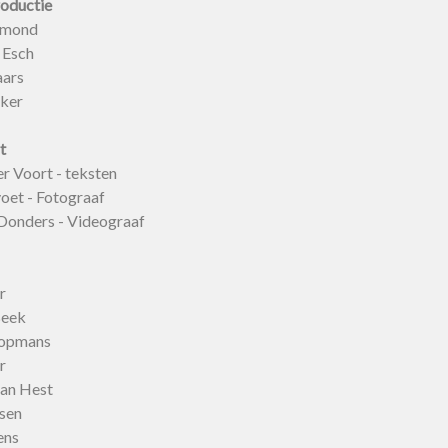
oductie
gmond
 Esch
ars
kker
t
r Voort - teksten
voet - Fotograaf
Donders - Videograaf
er
Beek
opmans
er
van Hest
sen
ens