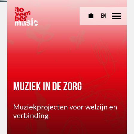
EN
0
Muziek in de zorg
Muziekprojecten voor welzijn en
verbinding