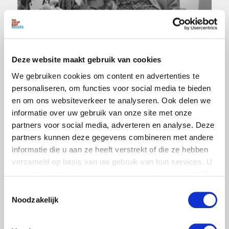
Deze website maakt gebruik van cookies
Stem&Luister info
We gebruiken cookies om content en advertenties te
personaliseren, om functies voor social media te bieden
en om ons websiteverkeer te analyseren. Ook delen we
informatie over uw gebruik van onze site met onze
partners voor social media, adverteren en analyse. Deze
partners kunnen deze gegevens combineren met andere
informatie die u aan ze heeft verstrekt of die ze hebben
verzameld op basis van uw gebruik van hun services. U
gaat akkoord met onze cookies als u onze website blijft
gebruiken.
Toestemmingsselectie
Noodzakelijk