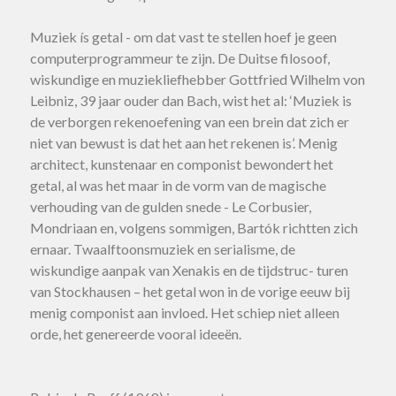
Muziek ís getal - om dat vast te stellen hoef je geen
computerprogrammeur te zijn. De Duitse filosoof,
wiskundige en muziekliefhebber Gottfried Wilhelm von
Leibniz, 39 jaar ouder dan Bach, wist het al: ‘Muziek is
de verborgen rekenoefening van een brein dat zich er
niet van bewust is dat het aan het rekenen is’. Menig
architect, kunstenaar en componist bewondert het
getal, al was het maar in de vorm van de magische
verhouding van de gulden snede - Le Corbusier,
Mondriaan en, volgens sommigen, Bartók richtten zich
ernaar. Twaalftoonsmuziek en serialisme, de
wiskundige aanpak van Xenakis en de tijdstruc- turen
van Stockhausen – het getal won in de vorige eeuw bij
menig componist aan invloed. Het schiep niet alleen
orde, het genereerde vooral ideeën.