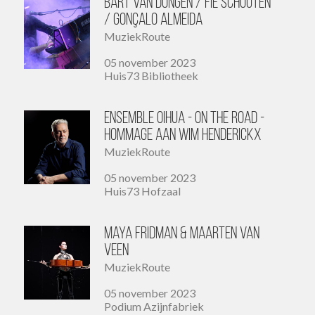
Bart van Dongen / Fie Schouten
/ Gonçalo Almeida
MuziekRoute
05 november 2023
Huis73 Bibliotheek
Ensemble Oihua - On The Road -
Hommage aan Wim Henderickx
MuziekRoute
05 november 2023
Huis73 Hofzaal
Maya Fridman & Maarten van
Veen
MuziekRoute
05 november 2023
Podium Azijnfabriek