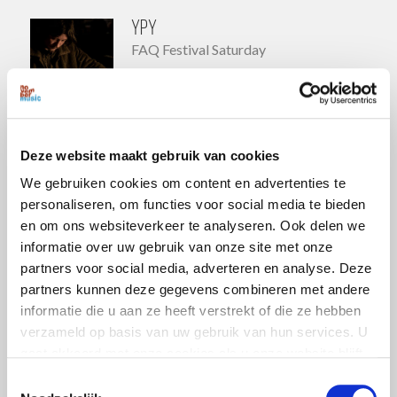
YPY
FAQ Festival Saturday
04 november 2023
Verkadefabriek Clubzaal
GOAT
Deze website maakt gebruik van cookies
FAQ Festival Saturday
We gebruiken cookies om content en advertenties te
personaliseren, om functies voor social media te bieden
04 november 2023
en om ons websiteverkeer te analyseren. Ook delen we
Verkadefabriek Clubzaal
informatie over uw gebruik van onze site met onze
partners voor social media, adverteren en analyse. Deze
Nik Void & Klara Lewis
partners kunnen deze gegevens combineren met andere
FAQ Festival Saturday
informatie die u aan ze heeft verstrekt of die ze hebben
verzameld op basis van uw gebruik van hun services. U
04 november 2023
gaat akkoord met onze cookies als u onze website blijft
Verkadefabriek Studio
gebruiken.
Toestemmingsselectie