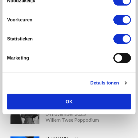
Noodzakelijk
Norbert Möslang
FAQ Festival Saturday
Voorkeuren
04 november 2023
Verkadefabriek Kleine Zaal
Statistieken
Simulacrum ft. John Medeski
John Zorn in 's-Hertogenbosch III
Marketing
04 november 2023
Verkadefabriek Grote Zaal
Details tonen
Tot Onyx
OK
FAQ Festival Saturday
04 november 2023
Willem Twee Poppodium